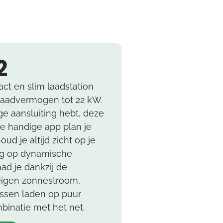
2
ct en slim laadstation
 laadvermogen tot 22 kW.
ge aansluiting hebt, deze
de handige app plan je
ud je altijd zicht op je
dig op dynamische
aad je dankzij de
eigen zonnestroom,
ussen laden op puur
inatie met het net.