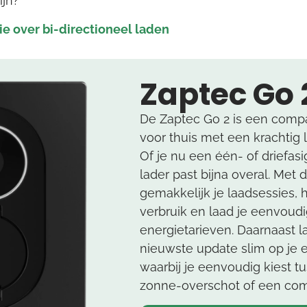
ijn?
ie over bi-directioneel laden
Zaptec Go 
De Zaptec Go 2 is een compa
voor thuis met een krachtig
Of je nu een één- of driefasi
lader past bijna overal. Met 
gemakkelijk je laadsessies, ho
verbruik en laad je eenvou
energietarieven. Daarnaast l
nieuwste update slim op je 
waarbij je eenvoudig kiest t
zonne-overschot of een comb