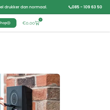
el drukker dan normaal.
085 - 109 63 50
0
€
0,00
Shop