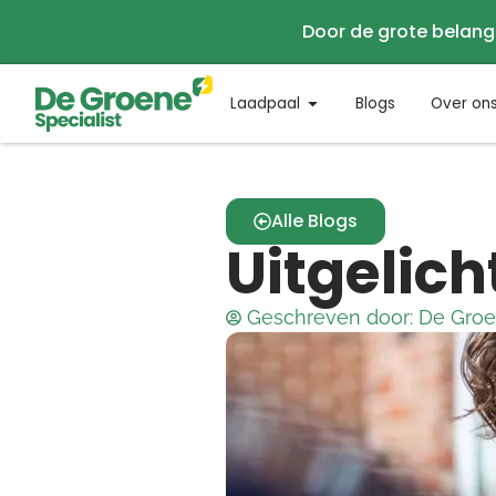
Door de grote belang
Laadpaal
Blogs
Over on
Alle Blogs
Uitgelich
Geschreven door:
De Groen