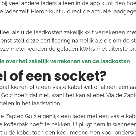
 bij veel andere laders alleen in de app kunt zien hoe
 lader zelf. Hierop kunt u direct de actuele laadgeg
ntieel als u de laadkosten zakelijk wilt verrekenen 
nst stelt deze certificering namelijk als eis om de st
eze meter worden de geladen kWh’s met uiterste pre
tie over het zakelijk verrekenen van de laadkosten
l of een socket?
oraf kiezen of u een vaste kabel wilt of alleen een a
c Go 2 hoeft dat niet, want het kan allebei. Via de Za
elen in het laadstation.
 Zaptec Go 2 eigenlijk een lader met een vaste kabe
de kofferbak hoeft te pakken. U plugt hem in wannee
Wilt u de kabel toch een keer meenemen voor onderw