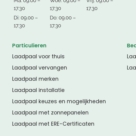
Ma: 09.00 –
Woe: 09.00 –
Vrij: 09.00 –
17.30
17.30
17.30
Di: 09.00 –
Do: 09.00 –
17.30
17.30
Particulieren
Bed
Laadpaal voor thuis
Laa
Laadpaal vervangen
Laa
Laadpaal merken
Laadpaal installatie
Laadpaal keuzes en mogelijkheden
Laadpaal met zonnepanelen
Laadpaal met ERE-Certificaten