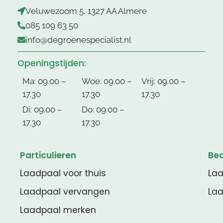
Veluwezoom 5, 1327 AA Almere
085 109 63 50
info@degroenespecialist.nl
Openingstijden:
Ma: 09.00 –
Woe: 09.00 –
Vrij: 09.00 –
17.30
17.30
17.30
Di: 09.00 –
Do: 09.00 –
17.30
17.30
Particulieren
Bed
Laadpaal voor thuis
Laa
Laadpaal vervangen
Laa
Laadpaal merken