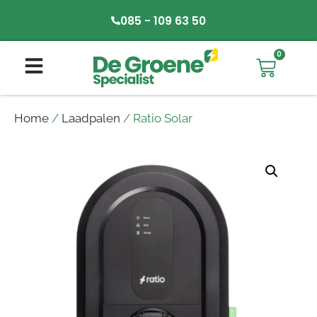
085 - 109 63 50
0
Home
/
Laadpalen
/ Ratio Solar