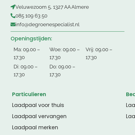
Veluwezoom 5, 1327 AA Almere
085 109 63 50
info@degroenespecialist.nl
Openingstijden:
Ma: 09.00 –
Woe: 09.00 –
Vrij: 09.00 –
17.30
17.30
17.30
Di: 09.00 –
Do: 09.00 –
17.30
17.30
Particulieren
Bed
Laadpaal voor thuis
Laa
Laadpaal vervangen
Laa
Laadpaal merken