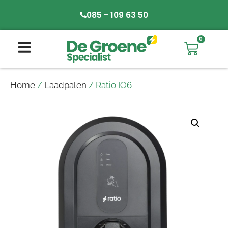
085 - 109 63 50
0
Home
/
Laadpalen
/ Ratio IO6