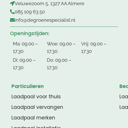
Veluwezoom 5, 1327 AA Almere
085 109 63 50
info@degroenespecialist.nl
Openingstijden:
Ma: 09.00 –
Woe: 09.00 –
Vrij: 09.00 –
17.30
17.30
17.30
Di: 09.00 –
Do: 09.00 –
17.30
17.30
Particulieren
Bed
Laadpaal voor thuis
Laa
Laadpaal vervangen
Laa
Laadpaal merken