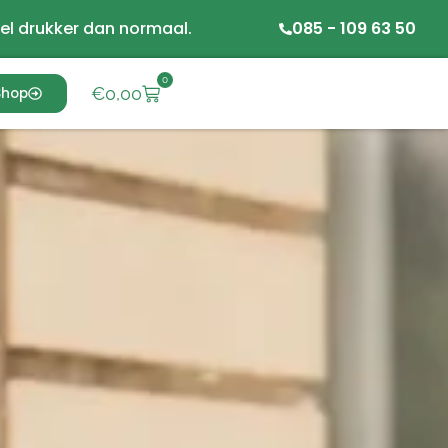
el drukker dan normaal.
085 - 109 63 50
0
€
0,00
Shop