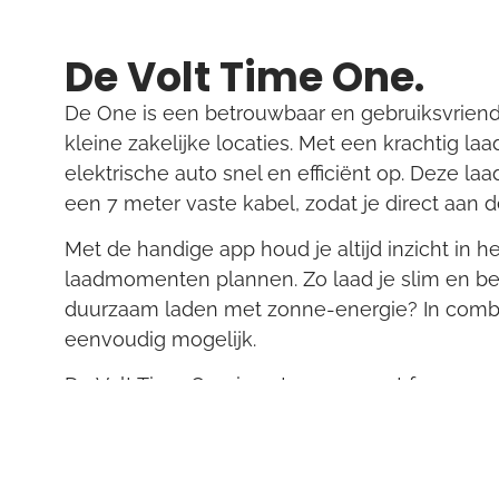
De Volt Time One.
De One is een betrouwbaar en gebruiksvriendel
kleine zakelijke locaties. Met een krachtig la
elektrische auto snel en efficiënt op. Deze l
een 7 meter vaste kabel, zodat je direct aan d
Met de handige app houd je altijd inzicht in he
laadmomenten plannen. Zo laad je slim en bes
duurzaam laden met zonne-energie? In combin
eenvoudig mogelijk.
De Volt Time One is ontworpen met focus op 
een
vanafprijs van €599,95 (inclusief btw)
is 
duurzame keuze voor iedereen die snel wil ove
Thuisgebruik
Laden met
Sl