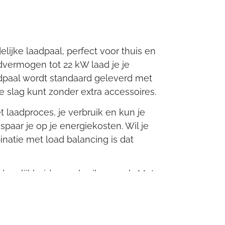
ijke laadpaal, perfect voor thuis en
advermogen tot 22 kW laad je je
aadpaal wordt standaard geleverd met
e slag kunt zonder extra accessoires.
t laadproces, je verbruik en kun je
paar je op je energiekosten. Wil je
atie met load balancing is dat
degelijkheid en gebruiksgemak. Met
deze laadpaal een betaalbare en
rstappen op elektrisch rijden.
imme
Standaard met 7 meter