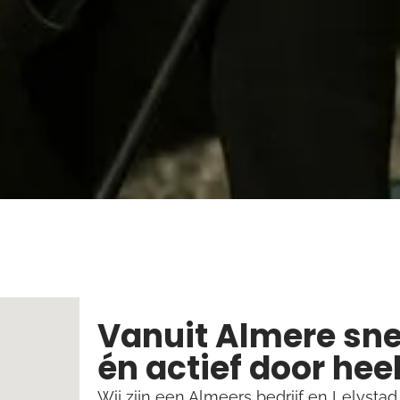
Vanuit Almere snel 
én actief door hee
Wij zijn een Almeers bedrijf en Lelystad