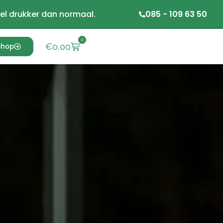
el drukker dan normaal.
085 - 109 63 50
0
€
0,00
Shop